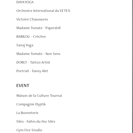
DAYA YOGA
Orchestre International du VETEX
Victoire Chaussures
Madame Tomate - Paperdoll
BABILOU - Crèches
Sanaj Yoga
Madame Tomate - Non Sens
DORI.T - Tattoo Artist
Portrait - Fanny Alet
EVENT
Maison de la Culture Tournai
Compagnie Dyptik
La Bonneterie
Silex - Faites du Feu Silex
Gym Fizz Studio